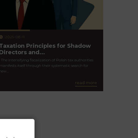
2025-08-11
Taxation Principles for Shadow
Directors and...
The intensifying fiscalization of Polish tax authorities
manifests itself through their systematic search for
new…
read more