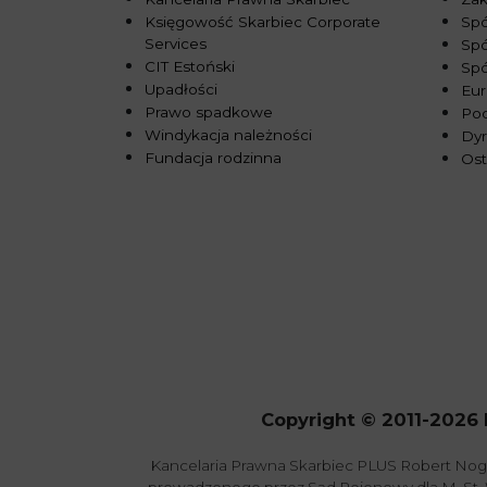
Księgowość Skarbiec Corporate
Spó
Services
Spó
CIT Estoński
Sp
Upadłości
Eur
Prawo spadkowe
Pod
Windykacja należności
Dy
Fundacja rodzinna
Ost
Copyright © 2011-2026 
Kancelaria Prawna Skarbiec PLUS Robert Nog