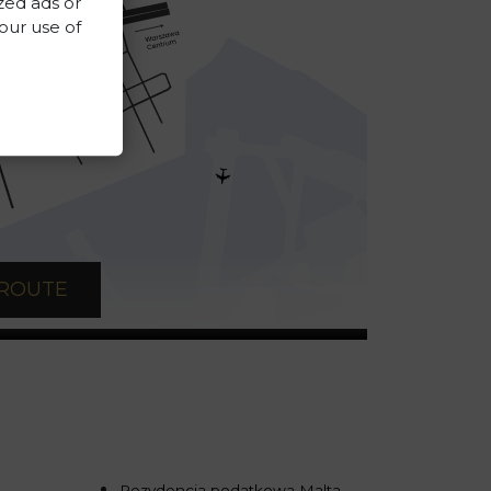
zed ads or
 our use of
 ROUTE
Rezydencja podatkowa Malta