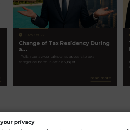
2025-08-27
Change of Tax Residency During
a...
Polish tax law contains what appears to be a
categorical norm in Article 3(1a) of…
e
read more
your privacy