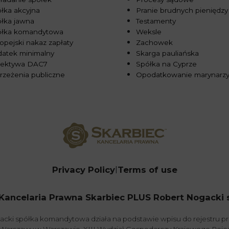
łka akcyjna
Pranie brudnych pieniędzy
łka jawna
Testamenty
ółka komandytowa
Weksle
opejski nakaz zapłaty
Zachowek
atek minimalny
Skarga pauliańska
rektywa DAC7
Spółka na Cyprze
rzeżenia publiczne
Opodatkowanie marynarz
Privacy Policy
Terms of use
Kancelaria Prawna Skarbiec PLUS Robert Nogacki sp.
acki spółka komandytowa działa na podstawie wpisu do rejestru 