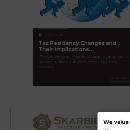
2025-09-18
Tax Residency Changes and
Their Implications...
The contemporary mobility of capital and individuals
has precipitated an unprecedented surge in tax
residency…
read mor
We value 