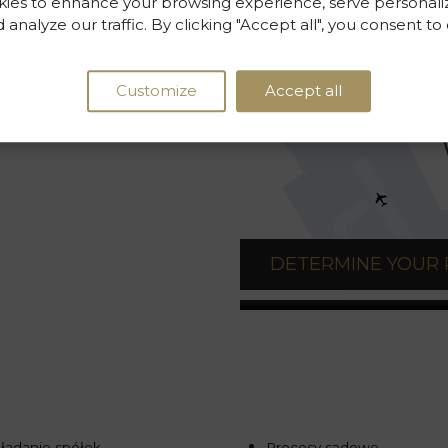
ies to enhance your browsing experience, serve personali
 analyze our traffic. By clicking "Accept all", you consent to
Customize
Accept all
DETERMINE YOUR
ładanie spółek
Procesy sądowe