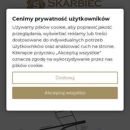
Cenimy prywatność użytkowników
Kancelaria Prawna Skarbiec
Używamy plików cookie, aby poprawić jakość
przeglądania, wyświetlać reklamy lub treści
ul. Maciejki 13, 02-181 Warszawa
dostosowane do indywidualnych potrzeb
użytkowników oraz analizować ruch na stronie.
tel. +48 22 586 40 00
Kliknięcie przycisku „Akceptuj wszystkie”
oznacza zgodę na wykorzystywanie przez nas
sekretariat@kancelaria-skarbiec.pl
plików cookie.
Dostosuj
NAPISZ DO NAS
Akceptuj wszystko