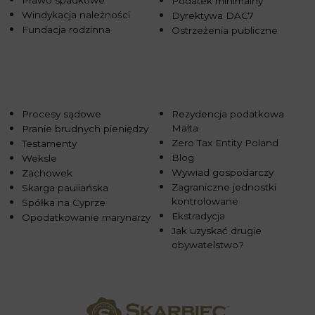
Prawo spadkowe
Podatek minimalny
Windykacja należności
Dyrektywa DAC7
Fundacja rodzinna
Ostrzeżenia publiczne
Procesy sądowe
Rezydencja podatkowa
Malta
Pranie brudnych pieniędzy
Zero Tax Entity Poland
Testamenty
Blog
Weksle
Wywiad gospodarczy
Zachowek
Zagraniczne jednostki
Skarga pauliańska
kontrolowane
Spółka na Cyprze
Ekstradycja
Opodatkowanie marynarzy
Jak uzyskać drugie
obywatelstwo?